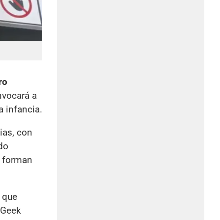
ro
onvocará a
a infancia.
ias, con
ido
e forman
l que
 Geek