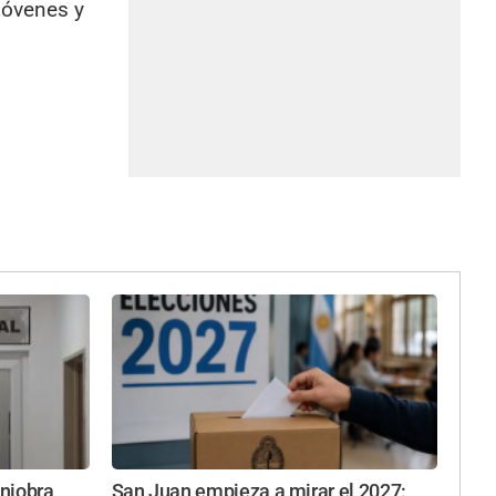
jóvenes y
niobra
San Juan empieza a mirar el 2027: