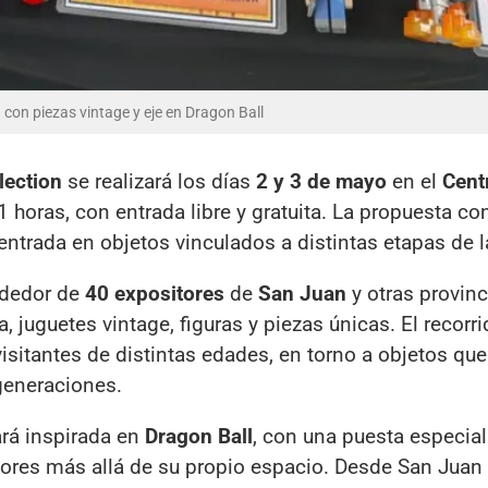
con piezas vintage y eje en Dragon Ball
lection
se realizará los días
2 y 3 de mayo
en el
Cent
21 horas, con entrada libre y gratuita. La propuesta c
ntrada en objetos vinculados a distintas etapas de l
rededor de
40 expositores
de
San Juan
y otras provinc
, juguetes vintage, figuras y piezas únicas. El recorr
isitantes de distintas edades, en torno a objetos qu
generaciones.
ará inspirada en
Dragon Ball
, con una puesta especia
itores más allá de su propio espacio. Desde San Juan