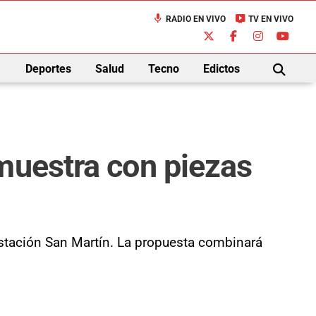
mic
live_tv
RADIO EN VIVO
TV EN VIVO
down
Deportes
Salud
Tecno
Edictos
BUSCAR
muestra con piezas
 Estación San Martín. La propuesta combinará