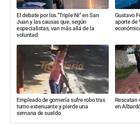
El debate por los "Triple Ni" en San
Gustavo F
Juan y las causas que, según
aporte de 
especialistas, van más allá de la
económica
voluntad
Empleado de gomería sufre robo tras
Rescatan 4
turno extenuante y pierde una
en Albard
semana de sueldo