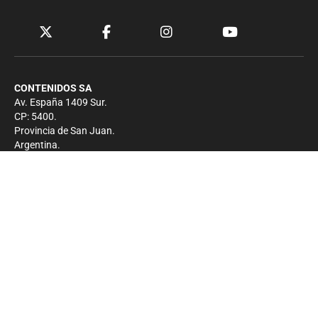
CONTENIDOS SA
Av. España 1409 Sur.
CP: 5400.
Provincia de San Juan.
Argentina.
Contacto
Prensa
+54 264-4033682
Comercial
+54 264-4998755
-
Privacidad
Copyright 2026 - El Zonda - Todos los derechos