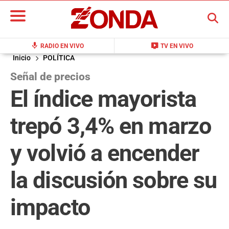
BUSCAR
mic
live_tv
RADIO EN VIVO
TV EN VIVO
Inicio
POLÍTICA
Señal de precios
El índice mayorista
trepó 3,4% en marzo
y volvió a encender
la discusión sobre su
impacto