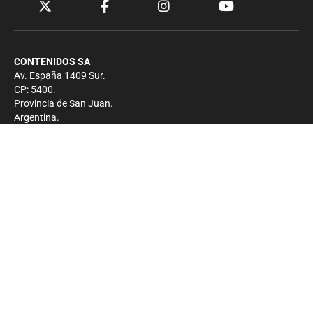
CONTENIDOS SA
Av. España 1409 Sur.
CP: 5400.
Provincia de San Juan.
Argentina.
Contacto
Prensa
+54 264-4033682
Comercial
+54 264-4998755
-
Privacidad
Copyright 2026 - El Zonda - Todos los derechos
reservados.