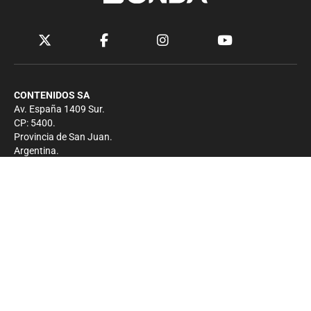
CONTENIDOS SA
Av. España 1409 Sur.
CP: 5400.
Provincia de San Juan.
Argentina.
Contacto
Prensa
+54 264-4033682
Comercial
+54 264-4998755
-
Privacidad