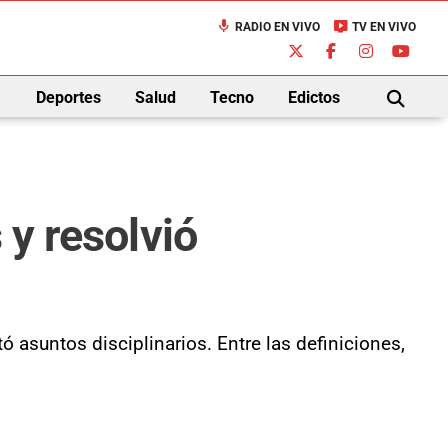
mic
live_tv
RADIO EN VIVO
TV EN VIVO
down
Deportes
Salud
Tecno
Edictos
BUSCAR
 y resolvió
ó asuntos disciplinarios. Entre las definiciones,