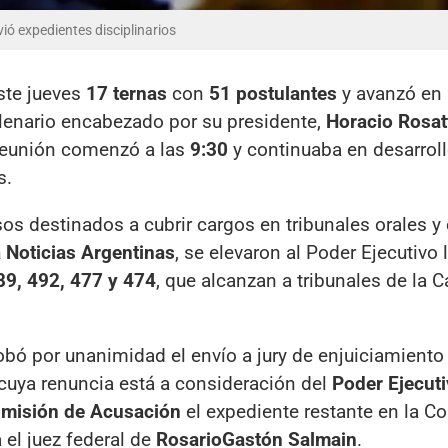
vió expedientes disciplinarios
ste jueves
17 ternas
con
51 postulantes
y avanzó en
plenario encabezado por su presidente,
Horacio Rosat
 reunión comenzó a las
9:30
y continuaba en desarroll
s.
s destinados a cubrir cargos en tribunales orales 
 Noticias Argentinas
, se elevaron al Poder Ejecutivo 
89, 492, 477 y 474
, que alcanzan a tribunales de la C
robó por unanimidad el envío a jury de enjuiciamiento 
 cuya renuncia está a consideración del
Poder Ejecut
misión de Acusación
el expediente restante en la C
 el juez federal de
Rosario
Gastón Salmain
.