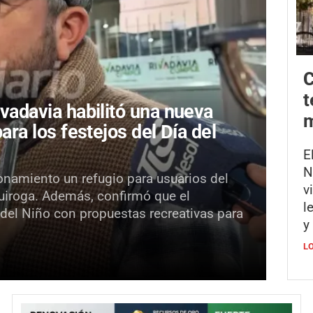
C
t
ivadavia habilitó una nueva
m
para los festejos del Día del
E
N
onamiento un refugio para usuarios del
v
Quiroga. Además, confirmó que el
l
 del Niño con propuestas recreativas para
y
L