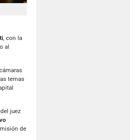
ti
, con la
o al
y cámaras
las ternas
apital
del juez
ivo
omisión de