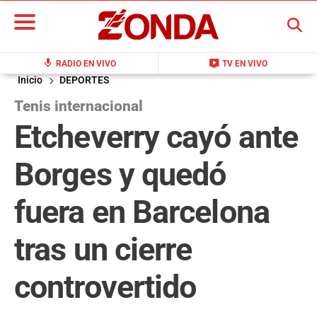
BUSCAR
mic
live_tv
RADIO EN VIVO
TV EN VIVO
Inicio
DEPORTES
Tenis internacional
Etcheverry cayó ante
Borges y quedó
fuera en Barcelona
tras un cierre
controvertido