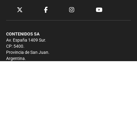
CONTENIDOS SA
Av. España 1409 Sur.
CP: 5400.
Provincia de San Juan.
Argentina.
Contacto
Prensa
+54 264-4033682
Comercial
+54 264-4998755
-
Privacidad
Copyright 2026 - El Zonda - Todos los derechos