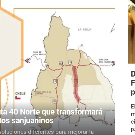
D
F
p
E
Ruta 40 Norte que transformará
m
tos sanjuaninos
c
p
soluciones diferentes para mejorar la