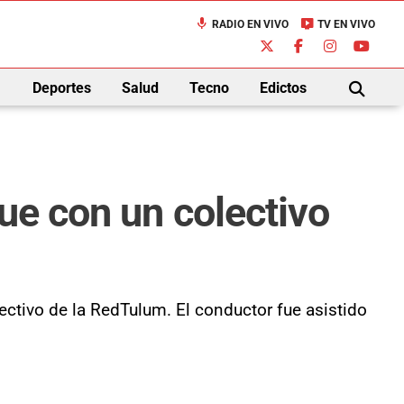
mic
live_tv
RADIO EN VIVO
TV EN VIVO
down
Deportes
Salud
Tecno
Edictos
BUSCAR
ue con un colectivo
ectivo de la RedTulum. El conductor fue asistido