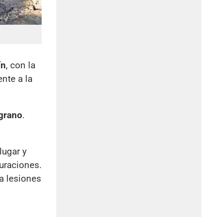
ín
, con la
nte a la
grano
.
lugar y
uraciones.
a lesiones