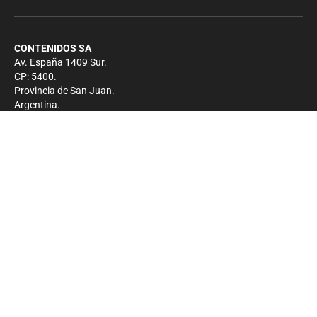
CONTENIDOS SA
Av. España 1409 Sur.
CP: 5400.
Provincia de San Juan.
Argentina.
Contacto
Prensa
+54 264-4033682
Comercial
+54 264-4998755
-
Privacidad
Copyright 2026 - El Zonda - Todos los derechos
reservados.