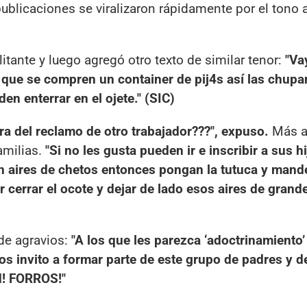
publicaciones se viralizaron rápidamente por el tono 
litante y luego agregó otro texto de similar tenor:
"Va
 que se compren un container de pij4s así las chupa
en enterrar en el ojete." (SIC)
tra del reclamo de otro trabajador???", expuso.
Más a
amilias.
"Si no les gusta pueden ir e inscribir a sus h
en aires de chetos entonces pongan la tutuca y mand
r cerrar el ocote y dejar de lado esos aires de grand
 de agravios:
"A los que les parezca ‘adoctrinamiento’
os invito a formar parte de este grupo de padres y de
4d! FORROS!"