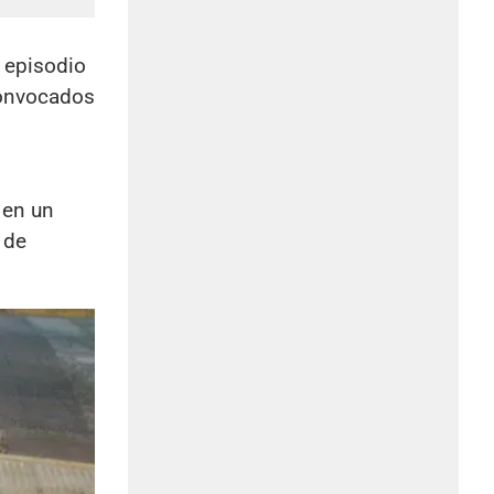
episodio
convocados
 en un
 de