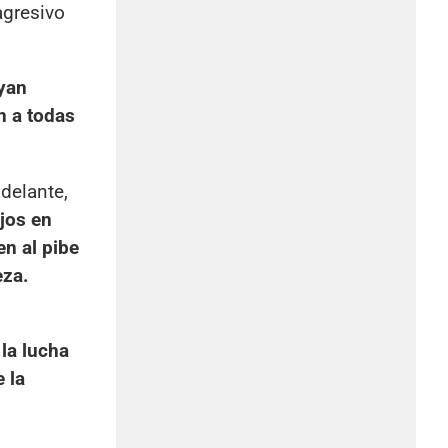
agresivo
yan
n a todas
delante,
ijos en
en al pibe
eza.
 la lucha
 la