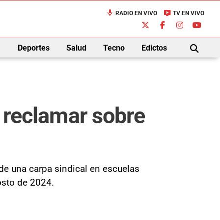
mic
live_tv
RADIO EN VIVO
TV EN VIVO
down
Deportes
Salud
Tecno
Edictos
BUSCAR
r reclamar sobre
de una carpa sindical en escuelas
osto de 2024.