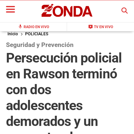
BUSCAR
mic
live_tv
RADIO EN VIVO
TV EN VIVO
Inicio
POLICIALES
Seguridad y Prevención
Persecución policial
en Rawson terminó
con dos
adolescentes
demorados y un