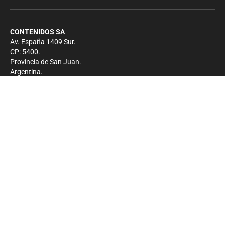
CONTENIDOS SA
Av. España 1409 Sur.
CP: 5400.
Provincia de San Juan.
Argentina.
Contacto
Prensa
+54 264-4033682
Comercial
+54 264-4998755
-
Privacidad
Copyright 2026 - El Zonda - Todos los derechos
reservados.