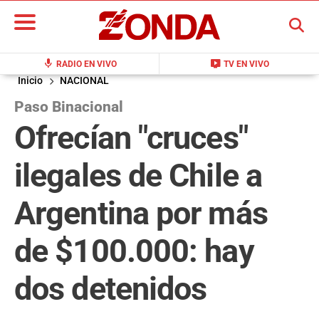
BUSCAR
mic
live_tv
RADIO EN VIVO
TV EN VIVO
Inicio
NACIONAL
Paso Binacional
Ofrecían "cruces"
ilegales de Chile a
Argentina por más
de $100.000: hay
dos detenidos