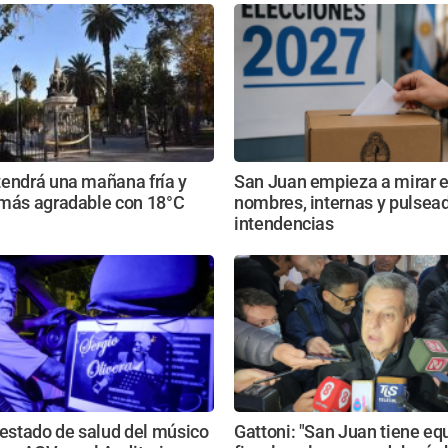
tendrá una mañana fría y
San Juan empieza a mirar e
 más agradable con 18°C
nombres, internas y pulsead
intendencias
 estado de salud del músico
Gattoni: "San Juan tiene equ