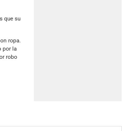
as que su
con ropa.
 por la
or robo