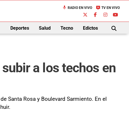
mic
live_tv
RADIO EN VIVO
TV EN VIVO
down
Deportes
Salud
Tecno
Edictos
BUSCAR
subir a los techos en
 de Santa Rosa y Boulevard Sarmiento. En el
huir.