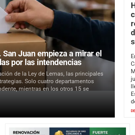
H
r
d
s
.
San Juan empieza a mirar el
E
as por las intendencias
C
M
ación de la Ley de Lemas, las principales
j
strategias. Solo cuatro departamentos
l
ndente, mientras en los otros 15 se
E
d
D