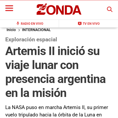
BUSCAR
mic
live_tv
RADIO EN VIVO
TV EN VIVO
Inicio
INTERNACIONAL
Exploración espacial
Artemis II inició su
viaje lunar con
presencia argentina
en la misión
La NASA puso en marcha Artemis II, su primer
vuelo tripulado hacia la órbita de la Luna en