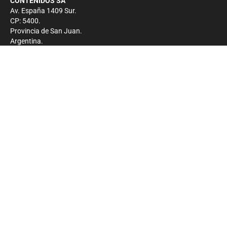
CONTENIDOS SA
Av. España 1409 Sur.
CP: 5400.
Provincia de San Juan.
Argentina.
Contacto
Prensa
+54 264-4033682
Comercial
+54 264-4998755
-
Privacidad
Copyright 2026 - El Zonda - Todos los derechos
reservados.