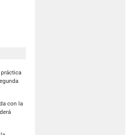
 práctica
 segunda
da con la
nderá
 la