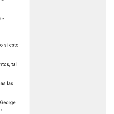
de
o si esto
tos, tal
cas las
o George
o