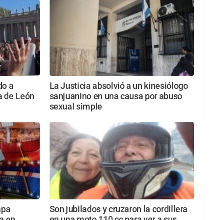
do a
La Justicia absolvió a un kinesiólogo
ta de León
sanjuanino en una causa por abuso
sexual simple
apa
Son jubilados y cruzaron la cordillera
a en
en una moto 110 cc para ver a sus