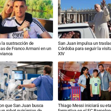
la sustracción de
San Juan impulsa un trasla
ias de Franco Armani en un
Córdoba para seguir la visi
Avianca
XIV
on que San Juan busca
Thiago Messi iniciará su et
 un robot quirúrgico de
formativa en el FC Barcelon