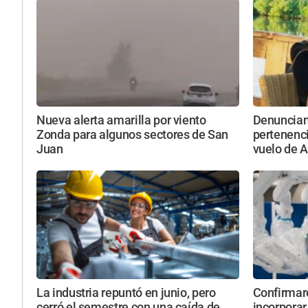
Nueva alerta amarilla por viento
Denuncian 
Zonda para algunos sectores de San
pertenenc
Juan
vuelo de 
La industria repuntó en junio, pero
Confirmar
cerró el semestre con una caída de
incorporar