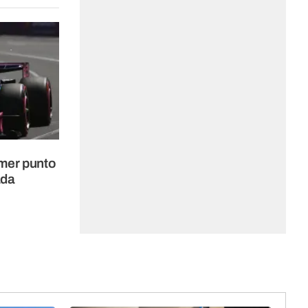
mer punto
ada