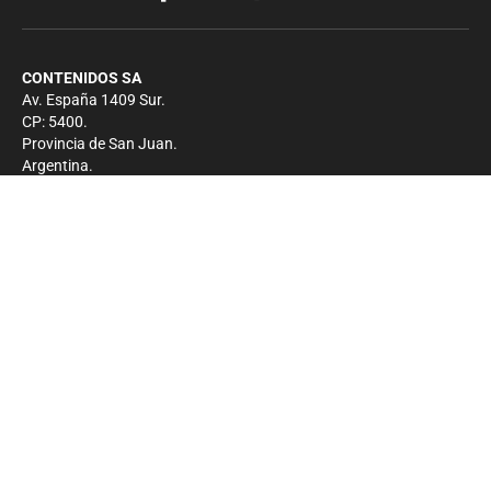
CONTENIDOS SA
Av. España 1409 Sur.
CP: 5400.
Provincia de San Juan.
Argentina.
Contacto
Prensa
+54 264-4033682
Comercial
+54 264-4998755
-
Privacidad
Copyright 2026 - El Zonda - Todos los derechos
reservados.