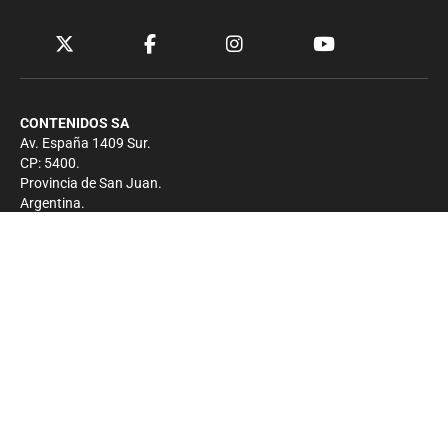
CONTENIDOS SA
Av. España 1409 Sur.
CP: 5400.
Provincia de San Juan.
Argentina.
Contacto
Prensa
+54 264-4033682
Comercial
+54 264-4998755
-
Privacidad
Copyright 2026 - El Zonda - Todos los derechos