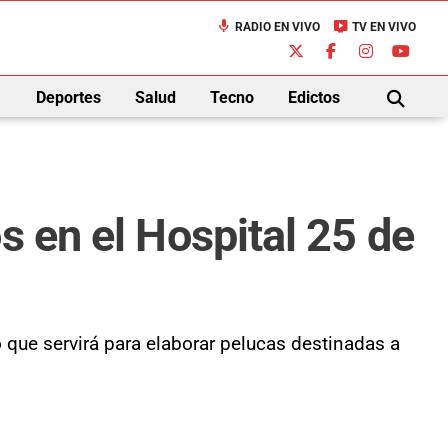
mic
live_tv
RADIO EN VIVO
TV EN VIVO
down
Deportes
Salud
Tecno
Edictos
BUSCAR
s en el Hospital 25 de
que servirá para elaborar pelucas destinadas a