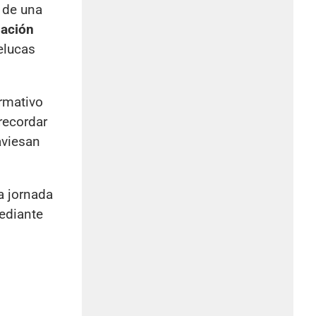
 de una
ación
elucas
ormativo
recordar
aviesan
a jornada
ediante