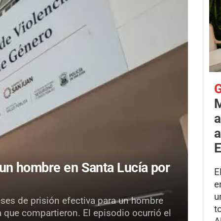
G
M
a
a
E
un hombre en Santa Lucía por
E
e
u
eses de prisión efectiva para un hombre
t
a que compartieron. El episodio ocurrió el