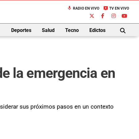
mic
live_tv
RADIO EN VIVO
TV EN VIVO
down
Deportes
Salud
Tecno
Edictos
BUSCAR
 de la emergencia en
onsiderar sus próximos pasos en un contexto