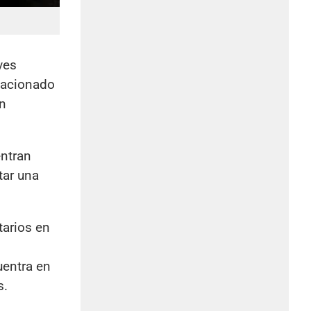
ves
lacionado
en
entran
tar una
tarios en
l
uentra en
s.