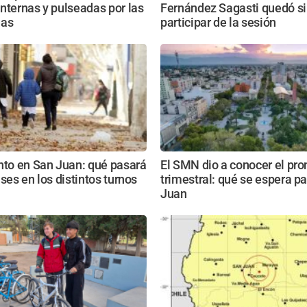
nternas y pulseadas por las
Fernández Sagasti quedó s
ias
participar de la sesión
nto en San Juan: qué pasará
El SMN dio a conocer el pro
ases en los distintos turnos
trimestral: qué se espera p
Juan