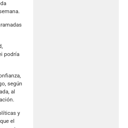
eda
 semana.
ogramadas
d,
i podría
onfianza,
rgo, según
ada, al
ación.
líticas y
que el