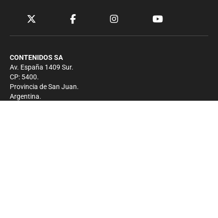
CONTENIDOS SA
Av. España 1409 Sur.
CP: 5400.
Provincia de San Juan.
Argentina.
Contacto
Prensa
+54 264-4033682
Comercial
+54 264-4998755
-
Privacidad
Copyright 2026 - El Zonda - Todos los derechos