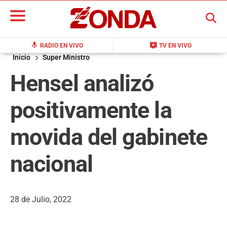
BUSCAR
mic
live_tv
RADIO EN VIVO
TV EN VIVO
Inicio
Super Ministro
Hensel analizó
positivamente la
movida del gabinete
nacional
28 de Julio, 2022