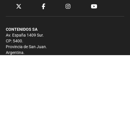
CONTENIDOS SA
Av. España 1409 Sur.
CP: 5400.
Provincia de San Juan.
Argentina.
Contacto
Prensa
+54 264-4033682
Comercial
+54 264-4998755
-
Privacidad
Copyright 2026 - El Zonda - Todos los derechos
reservados.