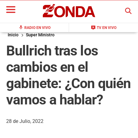
BUSCAR
mic
live_tv
RADIO EN VIVO
TV EN VIVO
Inicio
Super Ministro
Bullrich tras los
cambios en el
gabinete: ¿Con quién
vamos a hablar?
28 de Julio, 2022