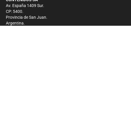
Av. España 1409 Sur.
CP: 5400.
Provincia de San Juan.
Argentina.
Contacto
Prensa
+54 264-4033682
Comercial
+54 264-4998755
-
Privacidad
Copyright 2026 - El Zonda - Todos los derechos
reservados.