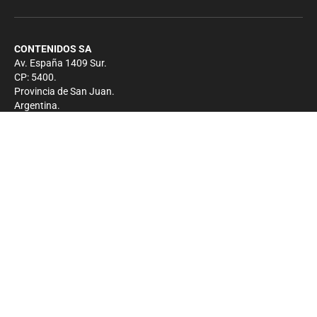
CONTENIDOS SA
Av. España 1409 Sur.
CP: 5400.
Provincia de San Juan.
Argentina.
Contacto
Prensa
+54 264-4033682
Comercial
+54 264-4998755
-
Privacidad
Copyright 2026 - El Zonda - Todos los derechos
reservados.