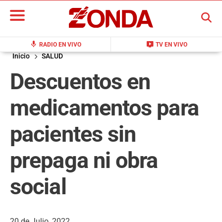
BUSCAR
mic
live_tv
RADIO EN VIVO
TV EN VIVO
Inicio
SALUD
Descuentos en
medicamentos para
pacientes sin
prepaga ni obra
social
20 de Julio, 2022